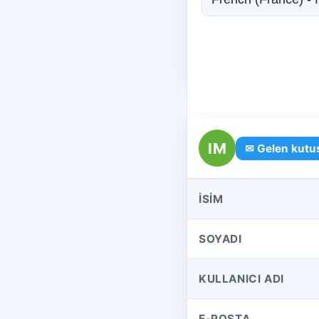
IM
✉ Gelen kutus
İSIM
SOYADI
KULLANICI ADI
E-POSTA