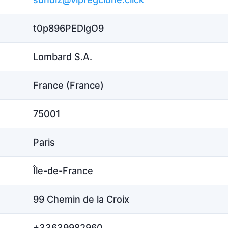
t0p896PEDlgO9
Lombard S.A.
France (France)
75001
Paris
Île-de-France
99 Chemin de la Croix
+33639982960