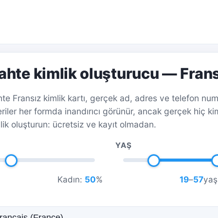
ahte kimlik oluşturucu — Fran
te Fransız kimlik kartı, gerçek ad, adres ve telefon num
veriler her formda inandırıcı görünür, ancak gerçek hiç k
lik oluşturun: ücretsiz ve kayıt olmadan.
YAŞ
Kadın:
50
%
19
–
57
yaş