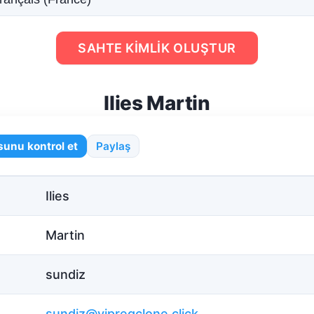
SAHTE KIMLIK OLUŞTUR
Ilies Martin
unu kontrol et
Paylaş
Ilies
Martin
sundiz
sundiz@vipregclone.click