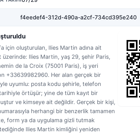
f4eedef4-312d-490a-a2cf-734cd395e240
uşturuldu
a için oluşturulan, Ilies Martin adına ait
t üzerinde: Ilies Martin, yaş 29, şehir Paris,
min de la Croix (75001 Paris), iş yeri
fon +33639982960. Her alan gerçek bir
riyle uyumlu: posta kodu şehirle, telefon
arihiyle örtüşür; yine de tüm kayıt bir
ur ve kimseye ait değildir. Gerçek bir kişi,
numarasıyla herhangi bir benzerlik tamamen
site, form ya da uygulama gizli tutmak
istediğinde Ilies Martin kimliğini yeniden