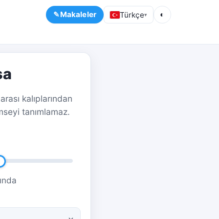
Makaleler
Türkçe
◐
▾
sa
arası kalıplarından
imseyi tanımlamaz.
ında