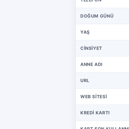
DOĞUM GÜNÜ
YAŞ
CINSIYET
ANNE ADI
URL
WEB SITESI
KREDI KARTI
KART SON KULLANMA