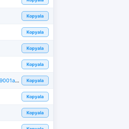
Kopyala
Kopyala
Kopyala
Kopyala
https://tr.id-fake.com/fake-id-france/4e1339001ad9db5c94f5940128f3329b
Kopyala
Kopyala
Kopyala
Kopyala