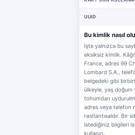
UUID
Bu kimlik nasıl ol
İşte yalnızca bu sayf
eksiksiz kimlik. Kâğı
France, adres 99 Che
Lombard S.A., tele
belgedeki gibi birbi
ülkeyle, yaş doğum t
tohumdan uydurulmuşt
adres veya telefon 
rastlantısaldır. Bir 
istediğiniz bilgileri 
kullanın.