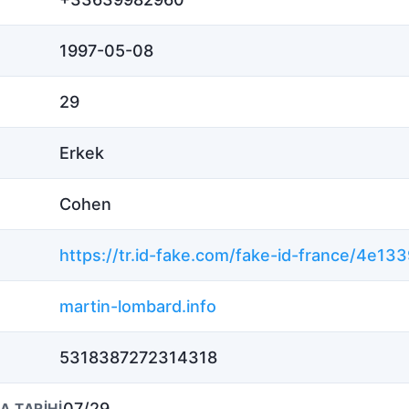
1997-05-08
29
Erkek
Cohen
martin-lombard.info
5318387272314318
07/29
 TARIHI