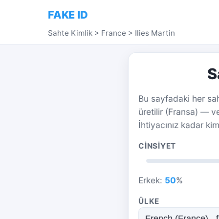
FAKE ID
Sahte Kimlik
>
France
>
Ilies Martin
S
Bu sayfadaki her sah
üretilir (Fransa) — 
İhtiyacınız kadar kim
CINSIYET
Erkek:
50
%
ÜLKE